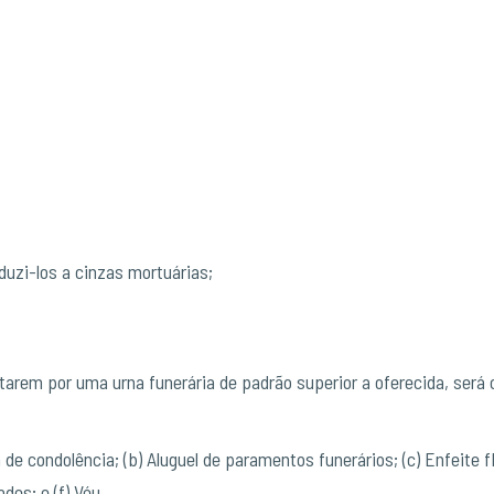
duzi-los a cinzas mortuárias;
ptarem por uma urna funerária de padrão superior a oferecida, será 
sa de condolência; (b) Aluguel de paramentos funerários; (c) Enfeite 
des; e (f) Véu.