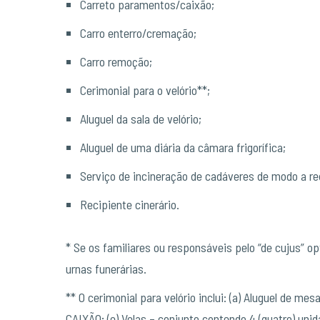
Carreto paramentos/caixão;
Carro enterro/cremação;
Carro remoção;
Cerimonial para o velório**;
Aluguel da sala de velório;
Aluguel de uma diária da câmara frigorífica;
Serviço de incineração de cadáveres de modo a re
Recipiente cinerário.
* Se os familiares ou responsáveis pelo “de cujus” o
urnas funerárias.
** O cerimonial para velório inclui: (a) Aluguel de me
CAIXÃO; (e) Velas – conjunto contendo 4 (quatro) unida