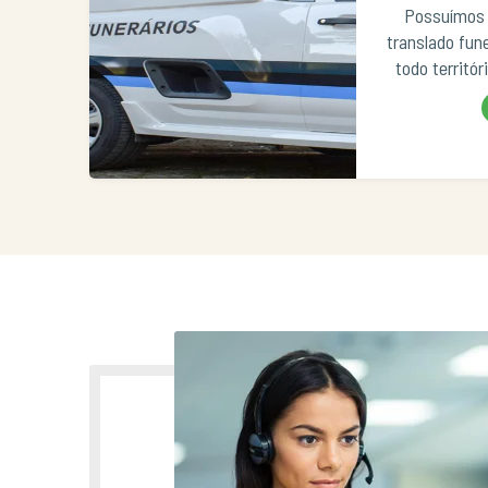
Possuímos 
translado fun
todo territór