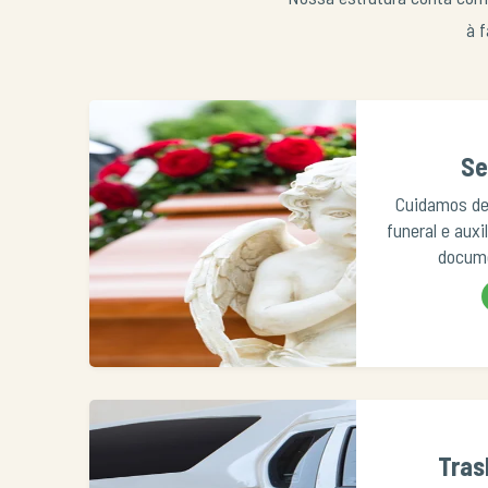
à f
Se
Cuidamos de
funeral e aux
docume
Tras