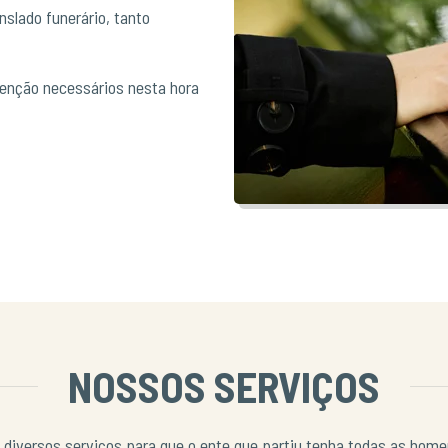
slado funerário, tanto
tenção necessários nesta hora
NOSSOS SERVIÇOS
 diversos serviços para que o ente que partiu tenha todas as ho